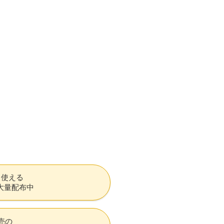
も使える
大量配布中
売の