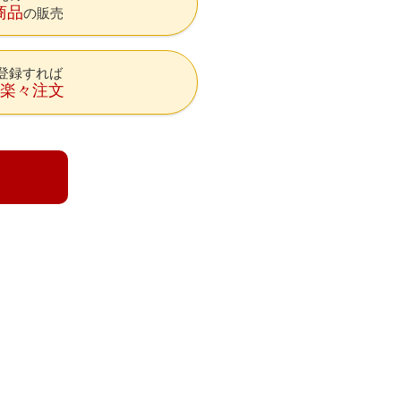
商品
の販売
登録すれば
降楽々注文