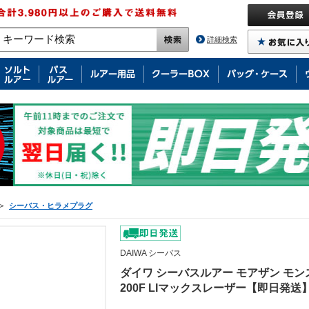
詳細検索
>
シーバス・ヒラメプラグ
DAIWA シーバス
ダイワ シーバスルアー モアザン モ
200F LIマックスレーザー【即日発送