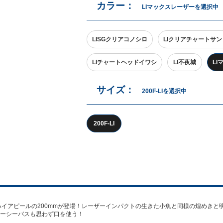
カラー：
LIマックスレーザーを選択中
LISGクリアコノシロ
LIクリアチャートサン
LIチャートヘッドイワシ
LI不夜城
L
サイズ：
200F-LIを選択中
200F-LI
ハイアピールの200mmが登場！レーザーインパクトの生きた小魚と同様の煌めきと
ーシーバスも思わず口を使う！