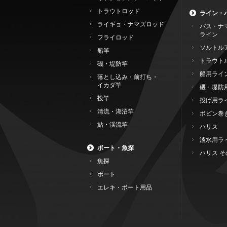
トラウトロッド
ライン・
ライギョ・ナマズロッド
バス・ナ
ライン
フライロッド
ソルトル
船竿
トラウト
磯・堤防竿
船用ライ
落とし込み・前打ち・
イカダ竿
磯・堤防
投竿
投げ用ラ
清流・湖沼竿
ボビン巻
鮎・渓流竿
ハリス
淡水用ラ
ボート・魚探
ハリス そ
魚探
ボート
エレキ・ボート用品