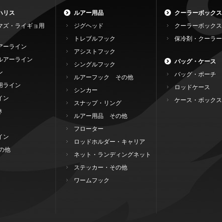
ハリス
ルアー用品
クーラーボックス
マズ・ライギョ用
ジグヘッド
クーラーボックス
トレブルフック
保冷剤・クーラー
アーライン
アシストフック
ルアーライン
バッグ・ケース
シングルフック
ン
バッグ・ポーチ
ルアーフック その他
用ライン
ロッドケース
シンカー
イン
ケース・ボックス
スナップ・リング
き
ルアー用品 その他
フローター
イン
ロッドホルダー・キャリア
の他
ネット・ランディングネット
ステッカー・その他
ワームフック