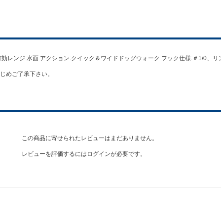
ング 有効レンジ:水面 アクション:クイック＆ワイドドッグウォーク フック仕様:＃1/0、リ
じめご了承下さい。
この商品に寄せられたレビューはまだありません。
レビューを評価するには
ログイン
が必要です。