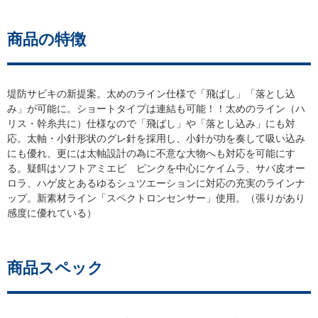
商品の特徴
堤防サビキの新提案。太めのライン仕様で「飛ばし」「落とし込
み」が可能に。ショートタイプは連結も可能！！太めのライン（ハ
リス・幹糸共に）仕様なので「飛ばし」や「落とし込み」にも対
応。太軸・小針形状のグレ針を採用し、小針が功を奏して吸い込み
にも優れ、更には太軸設計の為に不意な大物へも対応を可能にす
る。疑餌はソフトアミエビ ピンクを中心にケイムラ、サバ皮オー
ロラ、ハゲ皮とあるゆるシュツエーションに対応の充実のラインナ
ップ。新素材ライン「スペクトロンセンサー」使用。（張りがあり
感度に優れている）
商品スペック