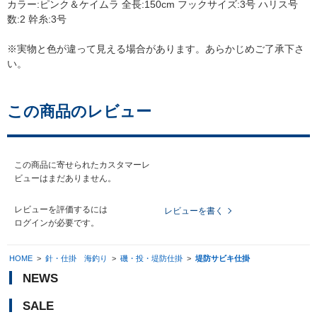
カラー:ピンク＆ケイムラ 全長:150cm フックサイズ:3号 ハリス号
数:2 幹糸:3号
※実物と色が違って見える場合があります。あらかじめご了承下さ
い。
この商品のレビュー
この商品に寄せられたカスタマーレ
ビューはまだありません。
レビューを評価するには
レビューを書く
ログイン
が必要です。
HOME
>
針・仕掛 海釣り
>
磯・投・堤防仕掛
>
堤防サビキ仕掛
NEWS
SALE