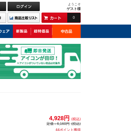
ようこそ
ゲスト様
0
4,928円
(税込)
定価：
6,160円
(税込)
44ポイント獲得