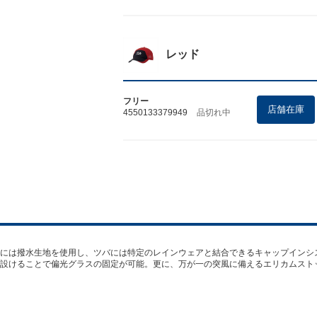
レッド
フリー
店舗在庫
4550133379949
品切れ中
には撥水生地を使用し、ツバには特定のレインウェアと結合できるキャップインシ
設けることで偏光グラスの固定が可能。更に、万が一の突風に備えるエリカムスト