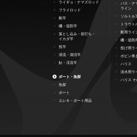
ライギョ・ナマズロッド
バス・ナ
ライン
フライロッド
ソルトル
船竿
トラウト
磯・堤防竿
船用ライ
落とし込み・前打ち・
イカダ竿
磯・堤防
投竿
投げ用ラ
清流・湖沼竿
ボビン巻
鮎・渓流竿
ハリス
淡水用ラ
ボート・魚探
ハリス そ
魚探
ボート
エレキ・ボート用品