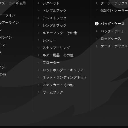
マズ・ライギョ用
ジグヘッド
クーラーボックス
トレブルフック
保冷剤・クーラー
アーライン
アシストフック
ルアーライン
バッグ・ケース
シングルフック
ン
バッグ・ポーチ
ルアーフック その他
用ライン
ロッドケース
シンカー
イン
ケース・ボックス
スナップ・リング
き
ルアー用品 その他
フローター
イン
ロッドホルダー・キャリア
の他
ネット・ランディングネット
ステッカー・その他
ワームフック