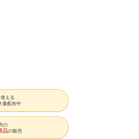
も使える
大量配布中
売の
商品
の販売