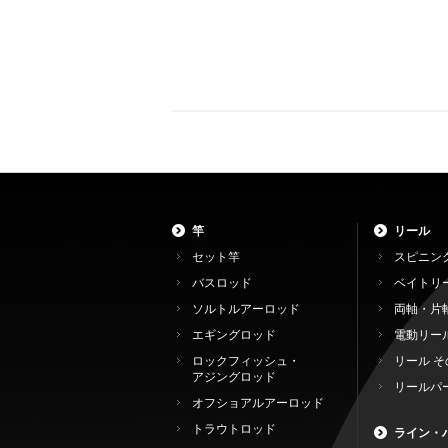
竿
リール
セット竿
スピニン
バスロッド
ベイトリ
ソルトルアーロッド
両軸・片
エギングロッド
電動リー
ロックフィッシュ・
リール そ
アジングロッド
リールパ
オフショアルアーロッド
トラウトロッド
ライン・