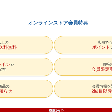
オンラインストア会員特典
円以上の
店舗で
送料無料
ポイント
ーポン
即完
会員限定
配布
商品の
会員情報を
知らせ
2回目以
簡単1分で