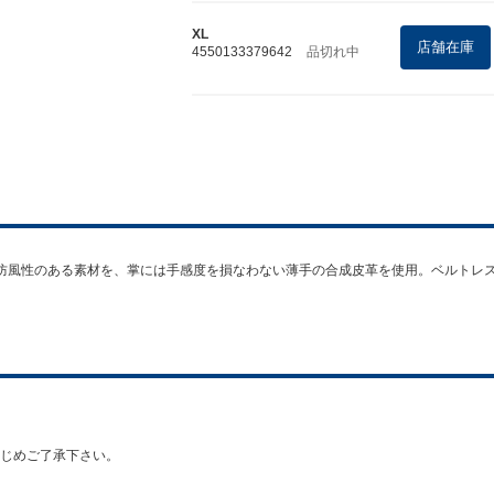
XL
店舗在庫
4550133379642
品切れ中
防風性のある素材を、掌には手感度を損なわない薄手の合成皮革を使用。ベルトレ
じめご了承下さい。