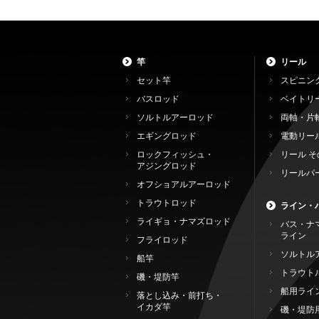
竿
リール
セット竿
スピニン
バスロッド
ベイトリ
ソルトルアーロッド
両軸・片
エギングロッド
電動リー
ロックフィッシュ・
リール そ
アジングロッド
リールパ
オフショアルアーロッド
トラウトロッド
ライン・
ライギョ・ナマズロッド
バス・ナ
ライン
フライロッド
ソルトル
船竿
トラウト
磯・堤防竿
船用ライ
落とし込み・前打ち・
イカダ竿
磯・堤防