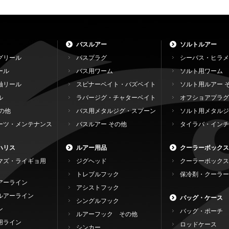
バスルアー
ソルトルアー
グリール
バスプラグ
シーバス・ヒラメ
ール
バス用ワーム
ソルト用ワーム
軸リール
スピナーベイト・バズベイト
ソルト用ルアー 
ル
ラバージグ・チャターベイト
オフショアプラグ
の他
バス用メタルジグ・スプーン
ソルト用メタルジ
ーツ・メンテナンス
バスルアー その他
タイラバ・インチ
ハリス
ルアー用品
クーラーボックス
マズ・ライギョ用
ジグヘッド
クーラーボックス
トレブルフック
保冷剤・クーラー
アーライン
アシストフック
ルアーライン
バッグ・ケース
シングルフック
ン
バッグ・ポーチ
ルアーフック その他
用ライン
ロッドケース
シンカー