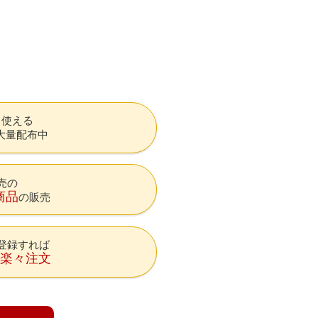
も使える
大量配布中
売の
商品
の販売
登録すれば
降楽々注文