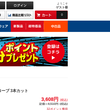
ようこそ
ゲスト様
0
ローブ 3本カット
3,608円
(税込)
定価：
4,510円
(税込)
32ポイント獲得