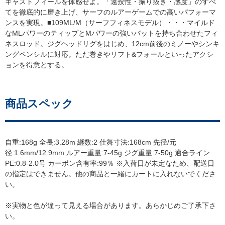
キャストフィールを体感せよ。「遠投性・振り抜き・感度」のすべ
てを徹底的に磨き上げ、サーフのルアーゲームでの高いパフォーマ
ンスを実現。■109ML/M（サーフフィネスモデル）・・・マイルド
なMLパワーのティップとMパワーの強いバットを持ち合わせたフィ
ネスロッド。ジグヘッドリグをはじめ、12cm前後のミノーやシンキ
ングペンシルに対応。ただ巻きやリフト&フォールといったアクシ
ョンを得意とする。
商品スペック
自重:168g 全長:3.28m 継数:2 仕舞寸法:168cm 先径/元
径:1.6mm/12.9mm ルアー重量:7-45g ジグ重量:7-50g 適合ライン
PE:0.8-2.0号 カーボン含有率:99％ ※入荷日が未定なため、配送日
の指定はできません。他の商品と一緒にカートに入れないでくださ
い。
※実物と色が違って見える場合があります。あらかじめご了承下さ
い。