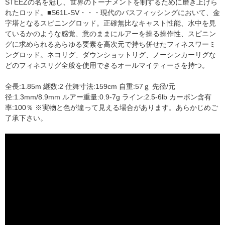
STEEZの名を冠し、世界のトーナメントを制するために磨き上げら
れたロッド。■S61L-SV・・・現代のバスフィッシングにおいて、金
字塔となるスピニングロッド。正確無比なキャスト性能、水中を見
ているかのような感覚、意のままにルアーを操る操作性、スピニン
グに求められるあらゆる要素を高次元で持ち併せたフィネスワーミ
ングロッド。ネコリグ、ダウンショットリグ、ノーシンカーリグな
どのフィネスリグ全般を使用できるオールマイティーさを持つ。
全長:1.85m 継数:2 仕舞寸法:159cm 自重:57ｇ 先径/元
径:1.3mm/8.9mm ルアー重量:0.9-7g ライン:2.5-6lb カーボン含有
率:100％ ※実物と色が違って見える場合があります。あらかじめご
了承下さい。