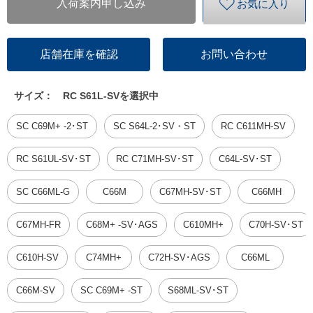
入荷案内申し込み
お気に入り
店舗在庫を確認
お問い合わせ
サイズ：
RC S61L-SVを選択中
SC C69M+ -2･ST
SC S64L-2･SV・ST
RC C611MH-SV
RC S61UL-SV･ST
RC C71MH-SV･ST
C64L-SV･ST
SC C66ML-G
C66M
C67MH-SV･ST
C66MH
C67MH-FR
C68M+ -SV･AGS
C610MH+
C70H-SV･ST
C610H-SV
C74MH+
C72H-SV･AGS
C66ML
C66M-SV
SC C69M+ -ST
S68ML-SV･ST