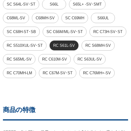
SC S64L-SV･ST
S66L
S65L+ -SV･SMT
C68ML-SV
C68MH-SV
SC C69MH
S66UL
SC C68H-ST･SB
SC C66M/ML-SV･ST
RC C73H-SV･ST
RC S510XUL-SV･ST
RC S61L-SV
RC S68MH-SV
RC S65ML-SV
RC C610M-SV
RC S63UL-SV
RC C70MH-LM
RC C67M-SV･ST
RC C76MH+-SV
商品の特徴