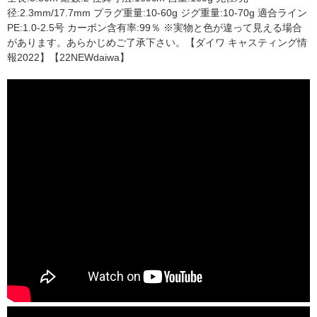
径:2.3mm/17.7mm プラグ重量:10-60g ジグ重量:10-70g 適合ライン
PE:1.0-2.5号 カーボン含有率:99％ ※実物と色が違って見える場合
があります。あらかじめご了承下さい。【ダイワ キャスティング情
報2022】【22NEWdaiwa】