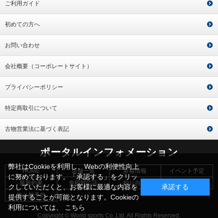
ご利用ガイド
初めての方へ
お問い合わせ
会社概要（コーポレートサイト）
プライバシーポリシー
特定商取引について
古物営業法に基づく表記
ポータルインフォメーション
弊社はCookieを利用し、Webの利便性向上
HOME
店舗一覧
新着情報
イベント予定
に努めております。「承認する」をクリッ
最新釣果
免税対応店
釣り自慢
タイドグラフ
クしていただくと、お客様に最適な内容を
承諾する
釣り船予約
提供することが可能となります。Cookieの
利用については、
こちら
Copyright © World sports Co.,Ltd. All Rights Reserved.