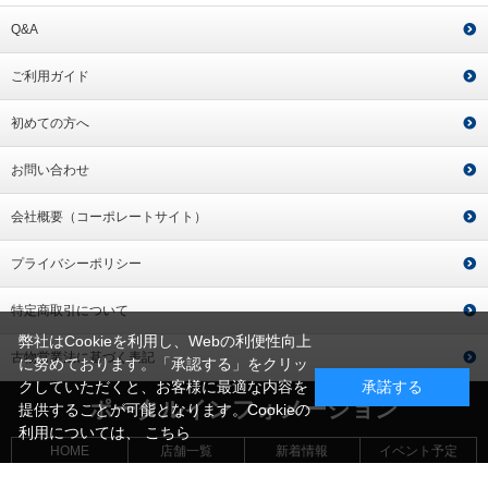
Q&A
ご利用ガイド
初めての方へ
お問い合わせ
会社概要（コーポレートサイト）
プライバシーポリシー
特定商取引について
弊社はCookieを利用し、Webの利便性向上
古物営業法に基づく表記
に努めております。「承認する」をクリッ
クしていただくと、お客様に最適な内容を
承諾する
ポータルインフォメーション
提供することが可能となります。Cookieの
利用については、
こちら
HOME
店舗一覧
新着情報
イベント予定
最新釣果
免税対応店
釣り自慢
タイドグラフ