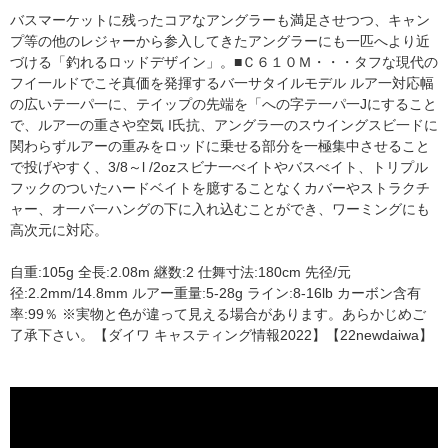
バスマーケットに残ったコアなアングラーも満足させつつ、キャン
プ等の他のレジャーから参入してきたアングラーにも一匹へより近
づける「釣れるロッドデザイン」。■Ｃ６１０Ｍ・・・タフな現代の
フイ一ルドでこそ真価を発揮するバ一サタイルモデル ルア一対応幅
の広いテ一パ一に、テイップの先端を「への字テ一パ一Jにすること
で、ルア一の重さや空気 I氏抗、アングラ一のスウイングスビ一ドに
関わらずルアーの重みをロッドに乗せる部分を一極集中させること
で投げやすく、3/8～l /2ozスビナ一べイトやバスべイト、トリプル
フックのついたハードベイトを臆することなくカバーやストラクチ
ャー、オ一バ一ハングの下に入れ込むことができ、ワーミングにも
高次元に対応。
自重:105g 全長:2.08m 継数:2 仕舞寸法:180cm 先径/元
径:2.2mm/14.8mm ルアー重量:5-28g ライン:8-16lb カーボン含有
率:99％ ※実物と色が違って見える場合があります。あらかじめご
了承下さい。【ダイワ キャスティング情報2022】【22newdaiwa】