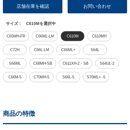
店舗在庫を確認
お問い合わせ
サイズ：
C610Mを選択中
C65MH-FR
C66ML-LM
C610M
C610MH
C72H
C66L-LM
C66ML+
S64L
S66ML
C68MH-SB
C611XH-2・SB
S64UL-2
C66M-5
C70MH-5
S66L-5
S70ML+ -5
商品の特徴