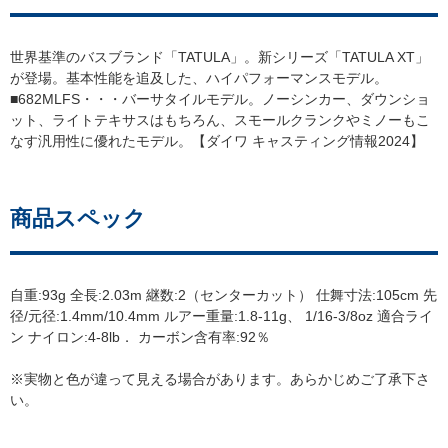
世界基準のバスブランド「TATULA」。新シリーズ「TATULA XT」
が登場。基本性能を追及した、ハイパフォーマンスモデル。
■682MLFS・・・バーサタイルモデル。ノーシンカー、ダウンショ
ット、ライトテキサスはもちろん、スモールクランクやミノーもこ
なす汎用性に優れたモデル。【ダイワ キャスティング情報2024】
商品スペック
自重:93g 全長:2.03m 継数:2（センターカット） 仕舞寸法:105cm 先
径/元径:1.4mm/10.4mm ルアー重量:1.8-11g、 1/16-3/8oz 適合ライ
ン ナイロン:4-8lb． カーボン含有率:92％
※実物と色が違って見える場合があります。あらかじめご了承下さ
い。