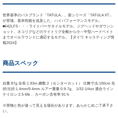
世界基準のバスブランド「TATULA」。新シリーズ「TATULA XT」
が登場。基本性能を追及した、ハイパフォーマンスモデル。
■642LFS・・・ライトバーサタイルモデル。ジグヘッドやダウンシ
ョット、ネコリグなどのライトリグ全般から小～中型ハードベイト
までオールラウンドに適応するモデル。【ダイワ キャスティング情
報2024】
商品スペック
自重:87g 全長:1.93m 継数:2（センターカット） 仕舞寸法:100cm 先
径/元径:1.4mm/9.4mm ルアー重量:0.9-7g、 1/32-1/4oz 適合ライン
ナイロン:2.5-6lb． カーボン含有率:91％
※実物と色が違って見える場合があります。あらかじめご了承下さ
い。