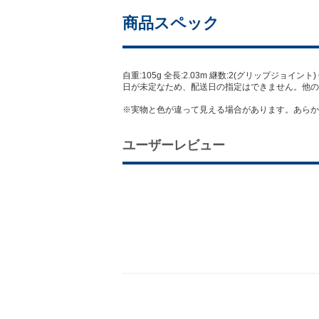
商品スペック
自重:105g 全長:2.03m 継数:2(グリップジョイント) 
日が未定なため、配送日の指定はできません。他
※実物と色が違って見える場合があります。あらか
ユーザーレビュー