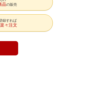
商品
の販売
登録すれば
降楽々注文