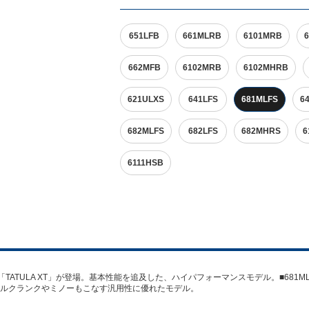
651LFB
661MLRB
6101MRB
662MFB
6102MRB
6102MHRB
621ULXS
641LFS
681MLFS
6
682MLFS
682LFS
682MHRS
6
6111HSB
「TATULA XT」が登場。基本性能を追及した、ハイパフォーマンスモデル。■681
ルクランクやミノーもこなす汎用性に優れたモデル。