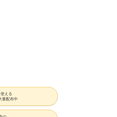
も使える
大量配布中
売の