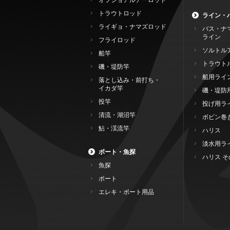
オフショアルアーロッド
トラウトロッド
ライン・
ライギョ・ナマズロッド
バス・ナ
ライン
フライロッド
ソルトル
船竿
トラウト
磯・堤防竿
船用ライ
落とし込み・前打ち・
イカダ竿
磯・堤防
投竿
投げ用ラ
清流・湖沼竿
ボビン巻
鮎・渓流竿
ハリス
淡水用ラ
ボート・魚探
ハリス そ
魚探
ボート
エレキ・ボート用品