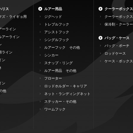
ハリス
ルアー用品
クーラーボックス
マズ・ライギョ用
ジグヘッド
クーラーボックス
トレブルフック
保冷剤・クーラー
アーライン
アシストフック
ルアーライン
バッグ・ケース
シングルフック
ン
バッグ・ポーチ
ルアーフック その他
用ライン
ロッドケース
シンカー
イン
ケース・ボックス
スナップ・リング
き
ルアー用品 その他
フローター
イン
ロッドホルダー・キャリア
の他
ネット・ランディングネット
ステッカー・その他
ワームフック