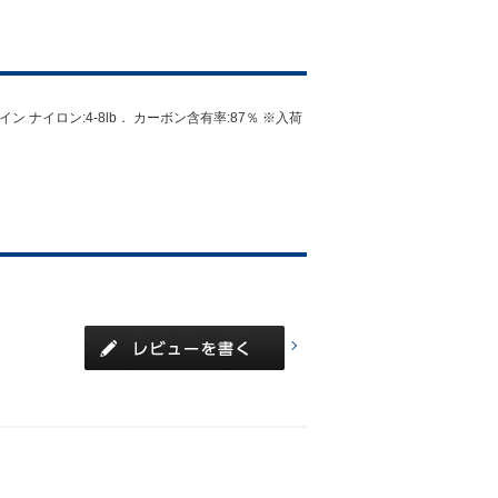
 適合ライン ナイロン:4-8lb． カーボン含有率:87％ ※入荷