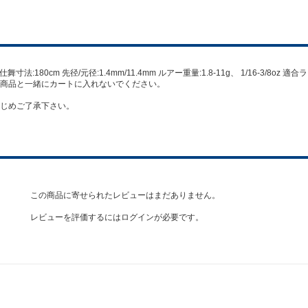
仕舞寸法:180cm 先径/元径:1.4mm/11.4mm ルアー重量:1.8-11g、 1/16-3/8oz
の商品と一緒にカートに入れないでください。
じめご了承下さい。
この商品に寄せられたレビューはまだありません。
レビューを評価するには
ログイン
が必要です。