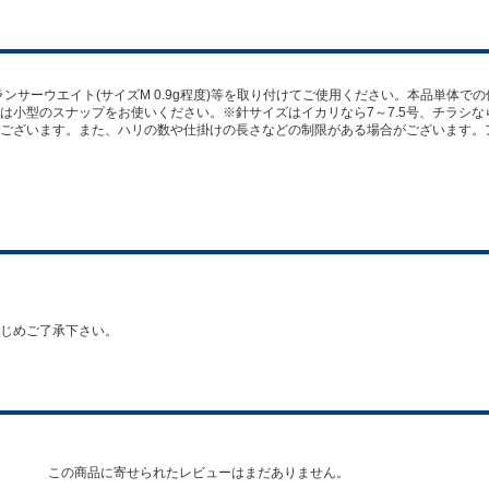
ランサーウエイト(サイズM 0.9g程度)等を取り付けてご使用ください。本品単体
小型のスナップをお使いください。※針サイズはイカリなら7～7.5号、チラシなら
ございます。また、ハリの数や仕掛けの長さなどの制限がある場合がございます。
じめご了承下さい。
この商品に寄せられたレビューはまだありません。