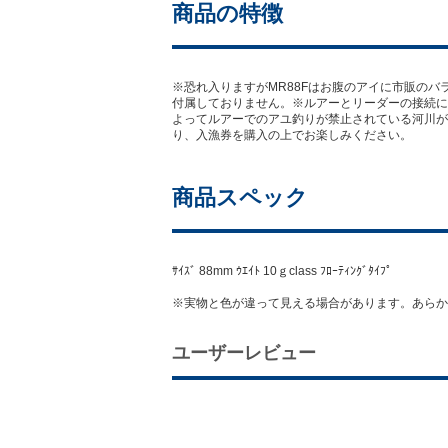
商品の特徴
※恐れ入りますがMR88Fはお腹のアイに市販のバ
付属しておりません。※ルアーとリーダーの接続には
よってルアーでのアユ釣りが禁止されている河川が
り、入漁券を購入の上でお楽しみください。
商品スペック
ｻｲｽﾞ 88mm ｳｴｲﾄ 10ｇclass ﾌﾛｰﾃｨﾝｸﾞﾀｲﾌﾟ
※実物と色が違って見える場合があります。あらか
ユーザーレビュー