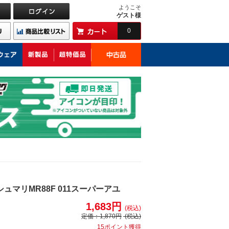
ようこそ
ゲスト様
0
シュマリMR88F 011スーパーアユ
1,683円
(税込)
定価：
1,870円
(税込)
15ポイント獲得