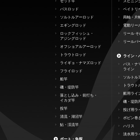
セット竿
スピニン
バスロッド
ベイトリ
ソルトルアーロッド
両軸・片
エギングロッド
電動リー
ロックフィッシュ・
リール そ
アジングロッド
リールパ
オフショアルアーロッド
トラウトロッド
ライン・
ライギョ・ナマズロッド
バス・ナ
ライン
フライロッド
ソルトル
船竿
トラウト
磯・堤防竿
船用ライ
落とし込み・前打ち・
イカダ竿
磯・堤防
投竿
投げ用ラ
清流・湖沼竿
ボビン巻
鮎・渓流竿
ハリス
淡水用ラ
ボート・魚探