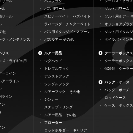
グリール
バスプラグ
シーバス・ヒラメ
ール
バス用ワーム
ソルト用ワーム
軸リール
スピナーベイト・バズベイト
ソルト用ルアー 
ル
ラバージグ・チャターベイト
オフショアプラグ
の他
バス用メタルジグ・スプーン
ソルト用メタルジ
ーツ・メンテナンス
バスルアー その他
タイラバ・インチ
ハリス
ルアー用品
クーラーボックス
マズ・ライギョ用
ジグヘッド
クーラーボックス
トレブルフック
保冷剤・クーラー
アーライン
アシストフック
ルアーライン
バッグ・ケース
シングルフック
ン
バッグ・ポーチ
ルアーフック その他
用ライン
ロッドケース
シンカー
イン
ケース・ボックス
スナップ・リング
き
ルアー用品 その他
フローター
イン
ロッドホルダー・キャリア