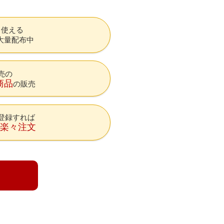
も使える
大量配布中
売の
商品
の販売
登録すれば
降楽々注文