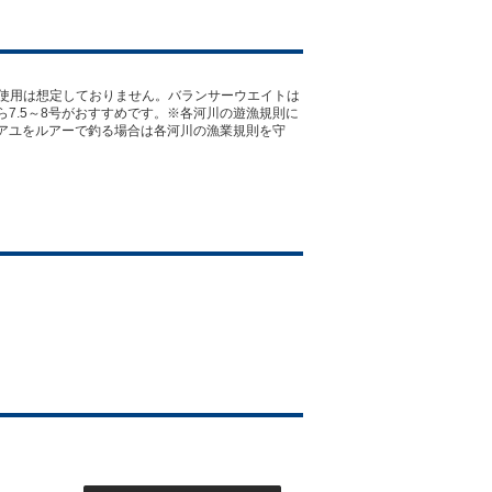
での使用は想定しておりません。バランサーウエイトは
7.5～8号がおすすめです。※各河川の遊漁規則に
アユをルアーで釣る場合は各河川の漁業規則を守