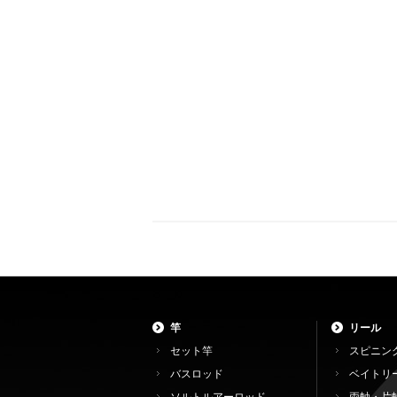
竿
リール
セット竿
スピニン
バスロッド
ベイトリ