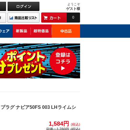
ようこそ
ゲスト様
0
グ ナビア50FS 003 LHライムシ
1,584円
(税込)
定価：
1,760円
(税込)