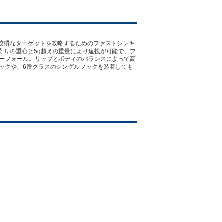
狡猾なターゲットを攻略するためのファストシンキ
寄りの重心と5g越えの重量により遠投が可能で、フ
ミーフォール。リップとボディのバランスによって高
ックや、6番クラスのシングルフックを装着しても