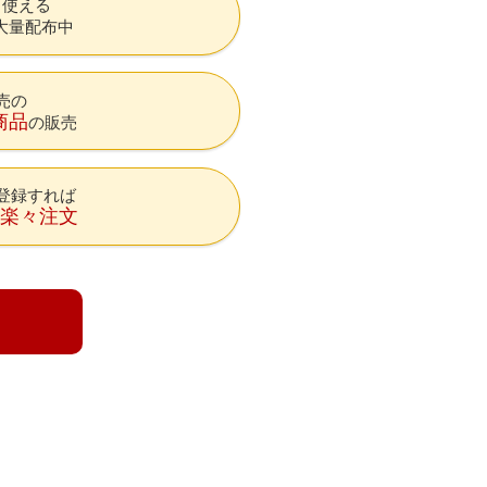
も使える
大量配布中
売の
商品
の販売
登録すれば
降楽々注文