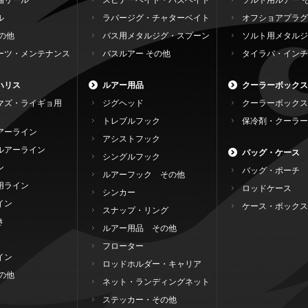
軸リール
スピナーベイト・バズベイト
ソルト用ルアー 
ル
ラバージグ・チャターベイト
オフショアプラグ
の他
バス用メタルジグ・スプーン
ソルト用メタルジ
ーツ・メンテナンス
バスルアー その他
タイラバ・インチ
ハリス
ルアー用品
クーラーボックス
マズ・ライギョ用
ジグヘッド
クーラーボックス
トレブルフック
保冷剤・クーラー
アーライン
アシストフック
ルアーライン
バッグ・ケース
シングルフック
ン
バッグ・ポーチ
ルアーフック その他
用ライン
ロッドケース
シンカー
イン
ケース・ボックス
スナップ・リング
き
ルアー用品 その他
フローター
イン
ロッドホルダー・キャリア
の他
ネット・ランディングネット
ステッカー・その他