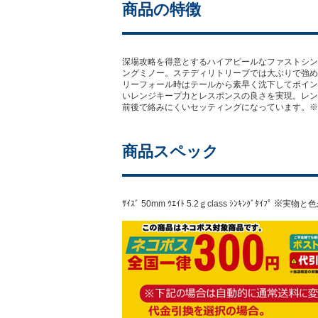
商品の特徴
深場攻略を得意とするハイアピールなファストシン
ングミノー。ステディリトリーブでは大ぶりで強め
リーフォール時はテールから素早く沈下してポイン
いレンジキープ力とレスポンスの良さを実現。レン
前後で絡みにくいセッティングになっています。※Na
商品スペック
ｻｲｽﾞ 50mm ｳｴｲﾄ 5.2ｇclass ｼﾝｷﾝｸﾞ