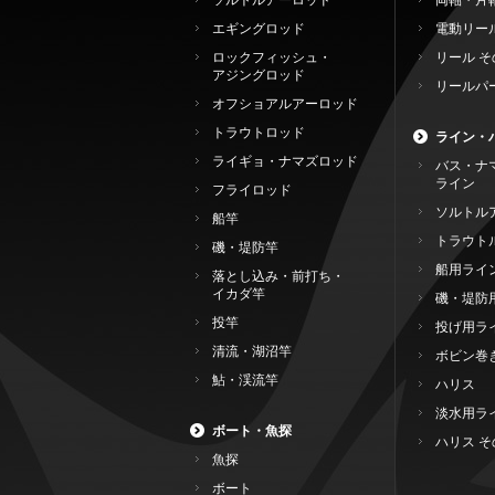
ソルトルアーロッド
両軸・片
エギングロッド
電動リー
ロックフィッシュ・
リール そ
アジングロッド
リールパ
オフショアルアーロッド
トラウトロッド
ライン・
ライギョ・ナマズロッド
バス・ナ
ライン
フライロッド
ソルトル
船竿
トラウト
磯・堤防竿
船用ライ
落とし込み・前打ち・
イカダ竿
磯・堤防
投竿
投げ用ラ
清流・湖沼竿
ボビン巻
鮎・渓流竿
ハリス
淡水用ラ
ボート・魚探
ハリス そ
魚探
ボート