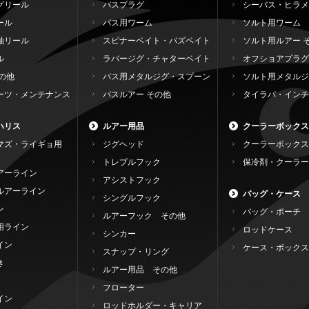
グリール
バスプラグ
シーバス・ヒラメ
ール
バス用ワーム
ソルト用ワーム
軸リール
スピナーベイト・バズベイト
ソルト用ルアー 
ル
ラバージグ・チャターベイト
オフショアプラグ
の他
バス用メタルジグ・スプーン
ソルト用メタルジ
ーツ・メンテナンス
バスルアー その他
タイラバ・インチ
ハリス
ルアー用品
クーラーボックス
マズ・ライギョ用
ジグヘッド
クーラーボックス
トレブルフック
保冷剤・クーラー
アーライン
アシストフック
ルアーライン
バッグ・ケース
シングルフック
ン
バッグ・ポーチ
ルアーフック その他
用ライン
ロッドケース
シンカー
イン
ケース・ボックス
スナップ・リング
き
ルアー用品 その他
フローター
イン
ロッドホルダー・キャリア