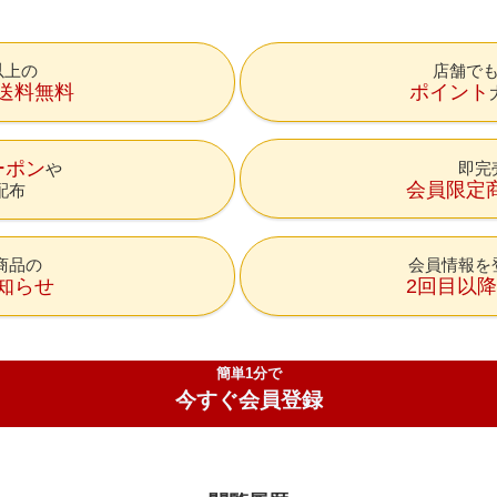
円以上の
店舗で
送料無料
ポイント
ーポン
即完
会員限定
配布
商品の
会員情報を
知らせ
2回目以
簡単1分で
今すぐ会員登録