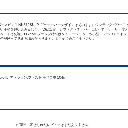
スピン“LINKS62SULP+J”のテーパーデザインはそのままにワンランクパワ
い性能を追い込みました。7:3に設定したファストテーパーによってビリビリと震
ベイトは勿論、LINKSのブランク特性はタイニーシャッドや小型ミノーのトゥイ
色が違って見える場合があります。あらかじめご了承下さい。
.5-6 lb. アクション:ファスト 平均自重:104g
この商品に寄せられたレビューはまだありません。