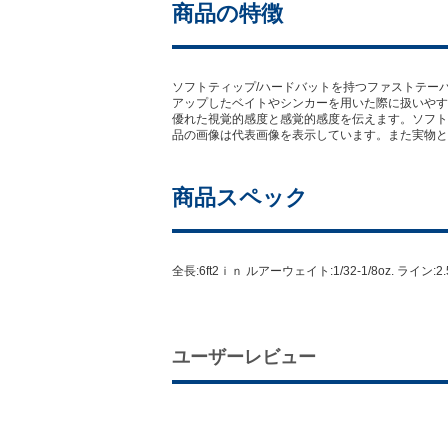
商品の特徴
ソフトティップ/ハードバットを持つファストテーパー
アップしたベイトやシンカーを用いた際に扱いやす
優れた視覚的感度と感覚的感度を伝えます。ソフト
品の画像は代表画像を表示しています。また実物と
商品スペック
全長:6ft2ｉｎ ルアーウェイト:1/32-1/8oz. ライン:2
ユーザーレビュー