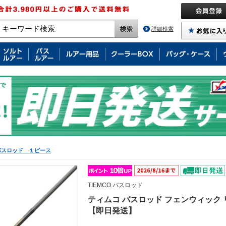
詳細検索
バスロッド １ピース
TIEMCO バスロッド
ティムコ バスロッド フェンウィック リ
【即日発送】