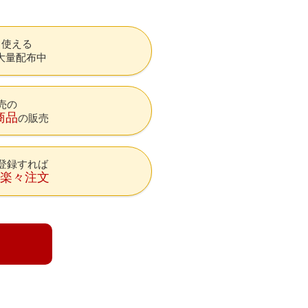
も使える
大量配布中
売の
商品
の販売
登録すれば
降楽々注文