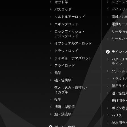
セット竿
スピニン
バスロッド
ベイトリ
ソルトルアーロッド
両軸・片
エギングロッド
電動リー
ロックフィッシュ・
リール そ
アジングロッド
リールパ
オフショアルアーロッド
トラウトロッド
ライン・
ライギョ・ナマズロッド
バス・ナ
ライン
フライロッド
ソルトル
船竿
トラウト
磯・堤防竿
船用ライ
落とし込み・前打ち・
イカダ竿
磯・堤防
投竿
投げ用ラ
清流・湖沼竿
ボビン巻
鮎・渓流竿
ハリス
淡水用ラ