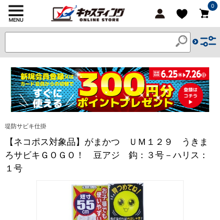
0
堤防サビキ仕掛
【ネコポス対象品】がまかつ ＵＭ１２９ うきま
ろサビキＧＯＧＯ！ 豆アジ 鈎：３号－ハリス：
１号