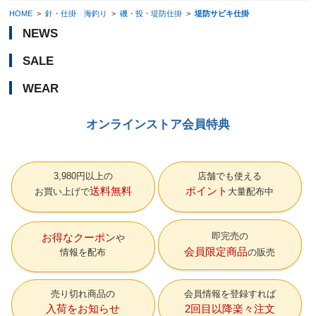
HOME
>
針・仕掛 海釣り
>
磯・投・堤防仕掛
>
堤防サビキ仕掛
NEWS
SALE
WEAR
オンラインストア会員特典
3,980円以上の
店舗でも使える
送料無料
ポイント
お買い上げで
大量配布中
即完売の
お得なクーポン
会員限定商品
情報を配布
の販売
売り切れ商品の
会員情報を登録すれば
入荷をお知らせ
2回目以降楽々注文