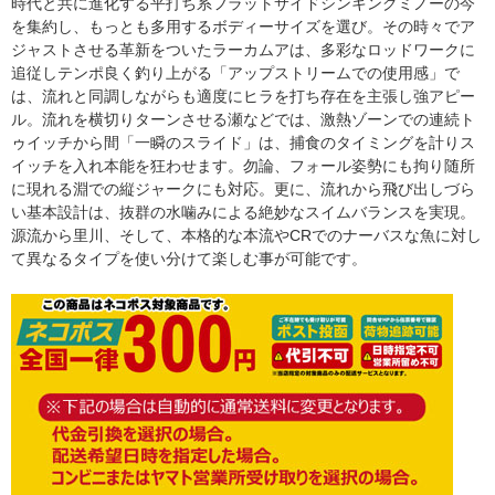
時代と共に進化する平打ち系フラットサイドシンキングミノーの今
を集約し、もっとも多用するボディーサイズを選び。その時々でア
ジャストさせる革新をついたラーカムアは、多彩なロッドワークに
追従しテンポ良く釣り上がる「アップストリームでの使用感」で
は、流れと同調しながらも適度にヒラを打ち存在を主張し強アピー
ル。流れを横切りターンさせる瀬などでは、激熱ゾーンでの連続ト
ゥイッチから間「一瞬のスライド」は、捕食のタイミングを計りス
イッチを入れ本能を狂わせます。勿論、フォール姿勢にも拘り随所
に現れる淵での縦ジャークにも対応。更に、流れから飛び出しづら
い基本設計は、抜群の水噛みによる絶妙なスイムバランスを実現。
源流から里川、そして、本格的な本流やCRでのナーバスな魚に対し
て異なるタイプを使い分けて楽しむ事が可能です。