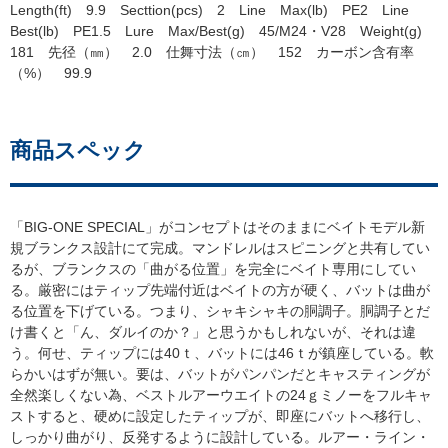
Length(ft) 9.9 Secttion(pcs) 2 Line Max(lb) PE2 Line
Best(lb) PE1.5 Lure Max/Best(g) 45/M24・V28 Weight(g)
181 先径（㎜） 2.0 仕舞寸法（㎝） 152 カーボン含有率
（%） 99.9
商品スペック
「BIG-ONE SPECIAL」がコンセプトはそのままにベイトモデル新
規ブランクス設計にて完成。マンドレルはスピニングと共有してい
るが、ブランクスの「曲がる位置」を完全にベイト専用にしてい
る。厳密にはティップ先端付近はベイトの方が硬く、バットは曲が
る位置を下げている。つまり、シャキシャキの胴調子。胴調子とだ
け書くと「ん、ダルイのか？」と思うかもしれないが、それは違
う。何せ、ティップには40ｔ、バットには46ｔが鎮座している。軟
らかいはずが無い。要は、バットがパンパンだとキャスティングが
全然楽しくない為、ベストルアーウエイトの24ｇミノーをフルキャ
ストすると、硬めに設定したティップが、即座にバットへ移行し、
しっかり曲がり、反発するように設計している。ルアー・ライン・