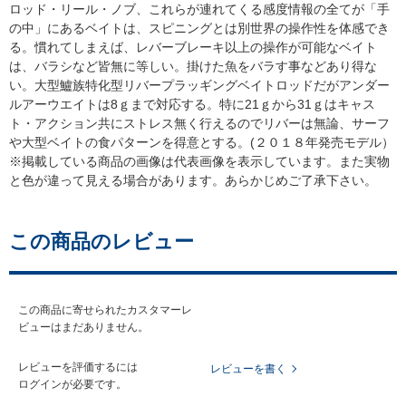
ロッド・リール・ノブ、これらが連れてくる感度情報の全てが「手
の中」にあるベイトは、スピニングとは別世界の操作性を体感でき
る。慣れてしまえば、レバーブレーキ以上の操作が可能なベイト
は、バラシなど皆無に等しい。掛けた魚をバラす事などあり得な
い。大型鱸族特化型リバープラッギングベイトロッドだがアンダー
ルアーウエイトは8ｇまで対応する。特に21ｇから31ｇはキャス
ト・アクション共にストレス無く行えるのでリバーは無論、サーフ
大型ベイトの食パターンを得意とする。(２０１８年発売モデル）
※掲載している商品の画像は代表画像を表示しています。また実物
と色が違って見える場合があります。あらかじめご了承下さい。
この商品のレビュー
この商品に寄せられたカスタマーレ
ビューはまだありません。
レビューを評価するには
レビューを書く
ログイン
が必要です。