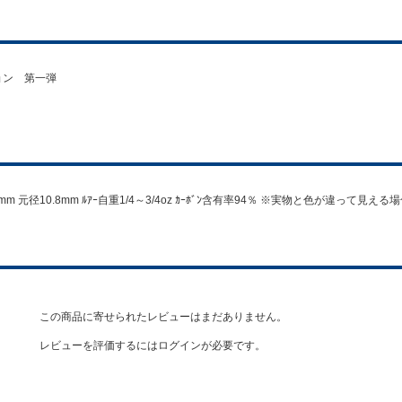
ョン 第一弾
1.7mm 元径10.8mm ﾙｱｰ自重1/4～3/4oz ｶｰﾎﾞﾝ含有率94％ ※実物と色が違
この商品に寄せられたレビューはまだありません。
レビューを評価するには
ログイン
が必要です。