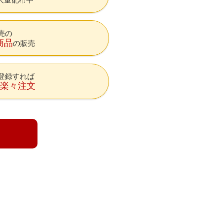
売の
商品
の販売
登録すれば
降楽々注文