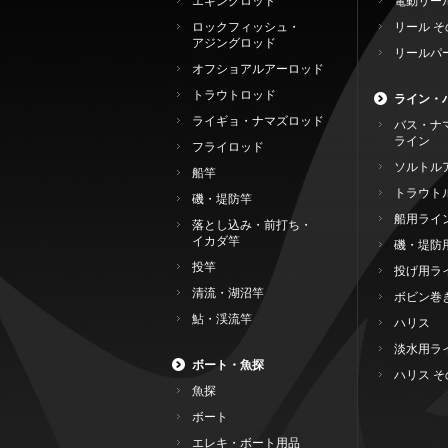
エギングロッド
電動リー
ロックフィッシュ・
リール そ
アジングロッド
リールパ
オフショアルアーロッド
トラウトロッド
ライン・
ライギョ・ナマズロッド
バス・ナ
ライン
フライロッド
ソルトル
船竿
トラウト
磯・堤防竿
船用ライ
落とし込み・前打ち・
イカダ竿
磯・堤防
投竿
投げ用ラ
清流・湖沼竿
ボビン巻
鮎・渓流竿
ハリス
淡水用ラ
ボート・魚探
ハリス そ
魚探
ボート
エレキ・ボート用品