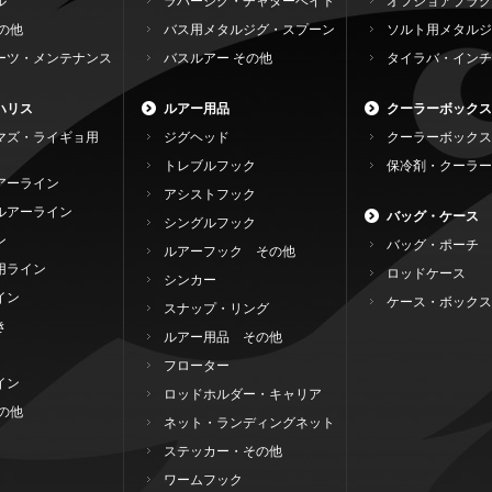
ル
ラバージグ・チャターベイト
オフショアプラグ
の他
バス用メタルジグ・スプーン
ソルト用メタルジ
ーツ・メンテナンス
バスルアー その他
タイラバ・インチ
ハリス
ルアー用品
クーラーボックス
マズ・ライギョ用
ジグヘッド
クーラーボックス
トレブルフック
保冷剤・クーラー
アーライン
アシストフック
ルアーライン
バッグ・ケース
シングルフック
ン
バッグ・ポーチ
ルアーフック その他
用ライン
ロッドケース
シンカー
イン
ケース・ボックス
スナップ・リング
き
ルアー用品 その他
フローター
イン
ロッドホルダー・キャリア
の他
ネット・ランディングネット
ステッカー・その他
ワームフック