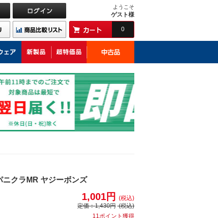
ようこそ
ゲスト様
0
パニクラMR ヤジーボンズ
1,001円
(税込)
定価：
1,430円
(税込)
11ポイント獲得