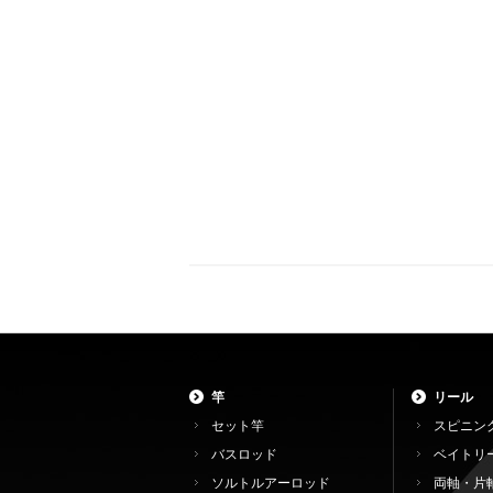
竿
リール
セット竿
スピニン
バスロッド
ベイトリ
ソルトルアーロッド
両軸・片