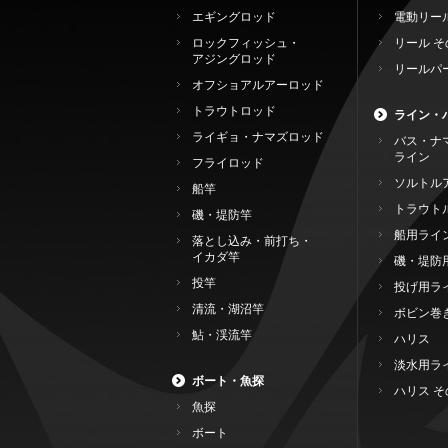
エギングロッド
電動リー
ロックフィッシュ・
リール そ
アジングロッド
リールパ
オフショアルアーロッド
トラウトロッド
ライン・
ライギョ・ナマズロッド
バス・ナ
ライン
フライロッド
ソルトル
船竿
トラウト
磯・堤防竿
船用ライ
落とし込み・前打ち・
イカダ竿
磯・堤防
投竿
投げ用ラ
清流・湖沼竿
ボビン巻
鮎・渓流竿
ハリス
淡水用ラ
ボート・魚探
ハリス そ
魚探
ボート