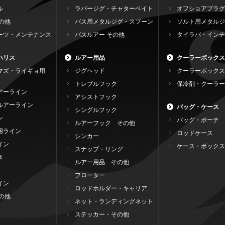
ル
ラバージグ・チャターベイト
オフショアプラグ
の他
バス用メタルジグ・スプーン
ソルト用メタルジ
ーツ・メンテナンス
バスルアー その他
タイラバ・インチ
ハリス
ルアー用品
クーラーボックス
マズ・ライギョ用
ジグヘッド
クーラーボックス
トレブルフック
保冷剤・クーラー
アーライン
アシストフック
ルアーライン
バッグ・ケース
シングルフック
ン
バッグ・ポーチ
ルアーフック その他
用ライン
ロッドケース
シンカー
イン
ケース・ボックス
スナップ・リング
き
ルアー用品 その他
フローター
イン
ロッドホルダー・キャリア
の他
ネット・ランディングネット
ステッカー・その他