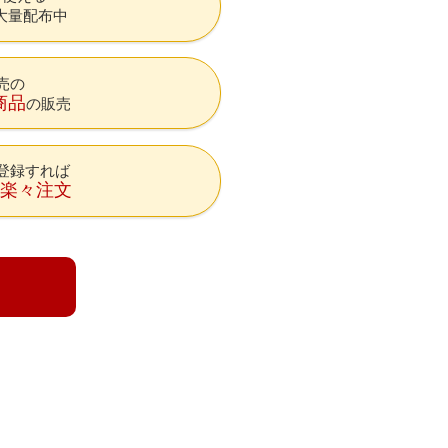
大量配布中
売の
商品
の販売
登録すれば
降楽々注文