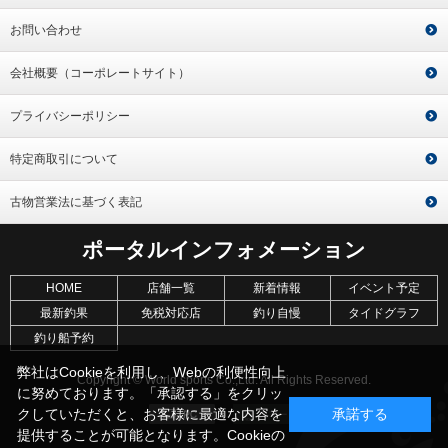
お問い合わせ
会社概要（コーポレートサイト）
プライバシーポリシー
特定商取引について
古物営業法に基づく表記
ポータルインフォメーション
HOME
店舗一覧
新着情報
イベント予定
最新釣果
免税対応店
釣り自慢
タイドグラフ
釣り船予約
弊社はCookieを利用し、Webの利便性向上
Copyright © World sports Co.,Ltd. All Rights Reserved.
に努めております。「承認する」をクリッ
クしていただくと、お客様に最適な内容を
承諾する
提供することが可能となります。Cookieの