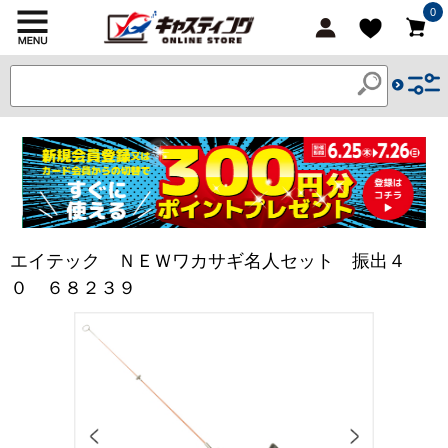
0
エイテック ＮＥＷワカサギ名人セット 振出４
０ ６８２３９