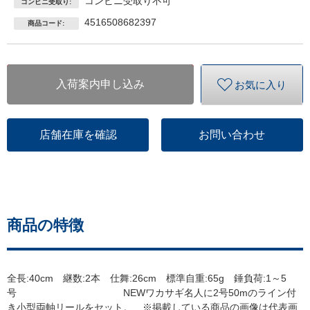
コンビニ受取り不可
コンビニ受取り:
4516508682397
商品コード:
入荷案内申し込み
お気に入り
店舗在庫を確認
お問い合わせ
商品の特徴
全長:40cm 継数:2本 仕舞:26cm 標準自重:65g 錘負荷:1～5
号 NEWワカサギ名人に2号50mのライン付
き小型両軸リールをセット。 ※掲載している商品の画像は代表画