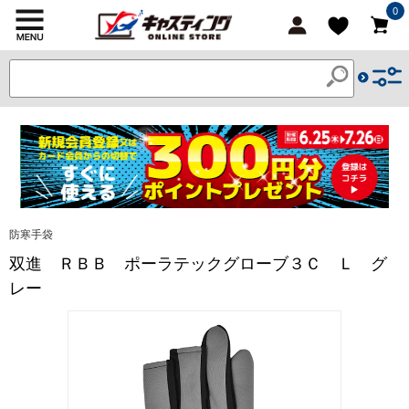
0
防寒手袋
双進 ＲＢＢ ポーラテックグローブ３Ｃ Ｌ グ
レー