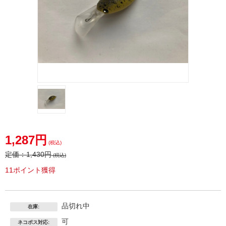
1,287円
(税込)
定価：
1,430円
(税込)
11ポイント獲得
品切れ中
在庫:
可
ネコポス対応: