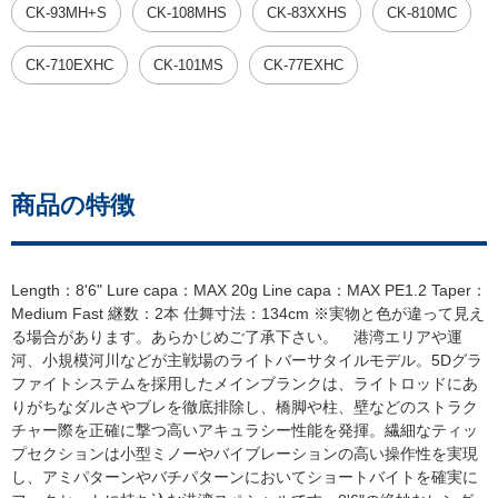
CK-93MH+S
CK-108MHS
CK-83XXHS
CK-810MC
CK-710EXHC
CK-101MS
CK-77EXHC
商品の特徴
Length：8'6" Lure capa：MAX 20g Line capa：MAX PE1.2 Taper：
Medium Fast 継数：2本 仕舞寸法：134cm ※実物と色が違って見え
る場合があります。あらかじめご了承下さい。 港湾エリアや運
河、小規模河川などが主戦場のライトバーサタイルモデル。5Dグラ
ファイトシステムを採用したメインブランクは、ライトロッドにあ
りがちなダルさやブレを徹底排除し、橋脚や柱、壁などのストラク
チャー際を正確に撃つ高いアキュラシー性能を発揮。繊細なティッ
プセクションは小型ミノーやバイブレーションの高い操作性を実現
し、アミパターンやバチパターンにおいてショートバイトを確実に