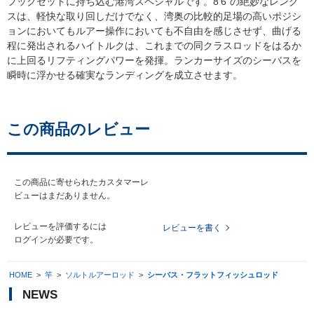
フックセットに持ち込む港湾スペシャルです。8'6"の絶妙なレング
スは、軽快な取り回しだけでなく、湾奥の比較的足場の高いポジシ
ョンにおいてもルアー操作においても不自由を感じさせず、曲げる
程に発出されるハイトルクは、これまでの同クラスロッドをはるか
に上回るリフティングパワーを発揮。ランカーサイズのシーバスを
瞬時に浮かせる確実なランディングを成立させます。
この商品のレビュー
この商品に寄せられたカスタマーレ
ビューはまだありません。
レビューを評価するには
レビューを書く
ログイン
が必要です。
HOME
>
竿
>
ソルトルアーロッド
>
シーバス・フラットフィッシュロッド
NEWS