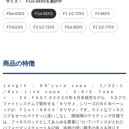
サイズ：
F1st-66XSを選択中
F0st-63XS
F1st-66XS
F1.1/2-72XS
F2-66XS
F3-611XS
F3.1/2-72XS
F5st-65XS
F2.1/2-77XS
商品の特徴
Ｌｅｎｇｔｈ ： ６’６” Ｌｕｒｅ ｃａｐａ ： １／３２－１
／８ｏｚ． Ｌｉｎｅ ｃａｐａ ： ３－６ｌｂ． Ｔａｐｅ
ｒ ： ＥＸ．ＦＡＳＴ ※２０２０年４月末発売モデル ５Ｄグラ
ファイトシステムで製作する「キリサメ」シリーズのＮＥＷベーシ
ックが、Ｆ１ｓｔ－６６ＸＳ「キリサメ」です。ライトなフィネス
リグをオールマイティに使いこなし、開発陣のテスティング評価で
は、フィネスロッドとしてあらゆる要素についてバランスがとれた
パフォーマンスチャートを記録。抜群の使い勝手の良さを誇りま