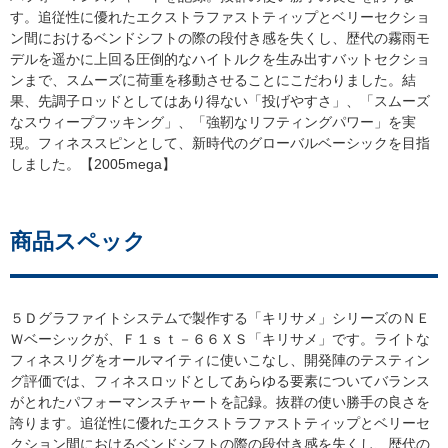
す。追従性に優れたエクストラファストティップとベリーセクショ
ン間におけるベンドシフトの際の段付き感を失くし、歴代の霧雨モ
デルを遥かに上回る圧倒的なハイトルクを生み出すバットセクショ
ンまで、スムーズに荷重を移動させることにこだわりました。結
果、先調子ロッドとしてはあり得ない「投げやすさ」、「スムーズ
なスウィープフッキング」、「強靭なリフティングパワー」を実
現。フィネススピンとして、新時代のグローバルベーシックを目指
しました。【2005mega】
商品スペック
５Ｄグラファイトシステムで製作する「キリサメ」シリーズのＮＥ
Ｗベーシックが、Ｆ１ｓｔ－６６ＸＳ「キリサメ」です。ライトな
フィネスリグをオールマイティに使いこなし、開発陣のテスティン
グ評価では、フィネスロッドとしてあらゆる要素についてバランス
がとれたパフォーマンスチャートを記録。抜群の使い勝手の良さを
誇ります。追従性に優れたエクストラファストティップとベリーセ
クション間におけるベンドシフトの際の段付き感を失くし、歴代の