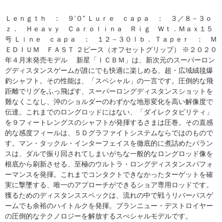
Ｌｅｎｇｔｈ ： ９’０” Ｌｕｒｅ ｃａｐａ ： ３／８－３ｏ
ｚ． Ｈｅａｖｙ Ｃａｒｏｌｉｎａ Ｒｉｇ Ｗｔ．Ｍａｘ１５
号 Ｌｉｎｅ ｃａｐａ ： １２－３０ｌｂ． Ｔａｐｅｒ ： Ｍ
ＥＤＩＵＭ ＦＡＳＴ ２ピース（オフセットグリップ） ※２０２０
年４月末発売モデル 新星「ＩＣＢＭ」は、新次元のスーパーロン
グディスタンスゲームが誰にでも快適に楽しめる、超・広域絨毯爆
釣シャフト。その性能は、「スペシャル」の一言です。圧倒的な飛
距離でリグをふっ飛ばす、スーパーロングディスタンスショットを
難なくこなし、沖のショルダーのわずかな地形変化を高い解像度で
伝達。これまでのロングロッドにはない、「ダイレクタビリティ」
を９フィートレングスのシャフトが発揮するさまは圧巻。その直感
的な感度フィールは、５Ｄグラファイトシステムならではのもので
す。マン・タックル・インターフェイスを徹底的に煮詰めたバラン
スは、ダルで振り回されてしまいがちな一般的なロングロッド像を
根底から刷新させる、至極のウルトラ・ロングディスタンスパフォ
ーマンスを発揮。これまでコンタクトできなかったターゲットを確
実に撃墜する、唯一のアプローチができるショア専用ロッドです。
獲るためのディスタンススペックは、流れの中で戦うリバーバスゲ
ームでも余裕のハイトルクを発揮。ブランニュー・デストロイヤー
の圧倒的なテクノロジーを解放するスぺシャルモデルです。