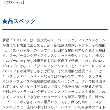
【2005mega】
商品スペック
新星「ＩＣＢＭ」は、新次元のスーパーロングディスタンスゲーム
が誰にでも快適に楽しめる、超・広域絨毯爆釣シャフト。その性能
は、「スペシャル」の一言です。圧倒的な飛距離でリグをふっ飛ば
す、スーパーロングディスタンスショットを難なくこなし、沖のシ
ョルダーのわずかな地形変化を高い解像度で伝達。これまでのロン
グロッドにはない、「ダイレクタビリティ」を９フィートレングス
のシャフトが発揮するさまは圧巻。その直感的な感度フィールは、
５Ｄグラファイトシステムならではのものです。マン・タックル・
インターフェイスを徹底的に煮詰めたバランスは、ダルで振り回さ
れてしまいがちな一般的なロングロッド像を根底から刷新させる、
至極のウルトラ・ロングディスタンスパフォーマンスを発揮。これ
までコンタクトできなかったターゲットを確実に撃墜する、唯一の
アプローチができるショア専用ロッドです。獲るためのディスタン
ススペックは、流れの中で戦うリバーバスゲームでも余裕のハイト