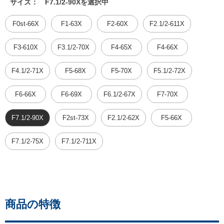
サイズ：
F7.1/2-90Xを選択中
F0st-66X
F1-63X
F2-60X
F2.1/2-611X
F3-610X
F3.1/2-70X
F4-65X
F4-66X
F4.1/2-71X
F5-68X
F5-70X
F5.1/2-72X
F6-66X
F6-69X
F6.1/2-67X
F7-70X
F7.1/2-90X
F2st-73X
F2.1/2-62X
F5-66X
F7.1/2-75X
F7.1/2-711X
商品の特徴