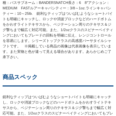
種：バスサブネーム：BANDERSNATCH長さ：6 8″アクション：
MEDIUM FASTルアーキャパシティー：3/8～1oz.ラインキャパシ
ティー：10～25lb. 鋭利なティップはついばむようなショートバイ
トも明確にキャッチし、ロックや消波ブロックなどのハードボトム
をかわすライトテキサスから、ベジテーション周りのテキサス＆ジ
グ撃ちまで幅広く対応可能。また、1/2ozクラスのスピナーベイティ
ングにおいてもブレードの回転を明確に伝え、レンジコントロール
を容易にします。シリーズトップクラスの高感度バーサタイルシャ
フトです。 ※掲載している商品の画像は代表画像を表示していま
す。また実物と色が違って見える場合があります。あらかじめご了
承下さい。
商品スペック
鋭利なティップはついばむようなショートバイトも明確にキャッチ
し、ロックや消波ブロックなどのハードボトムをかわすライトテキ
サスから、ベジテーション周りのテキサス＆ジグ撃ちまで幅広く対
応可能。また、1/2ozクラスのスピナーベイティングにおいてもブレ