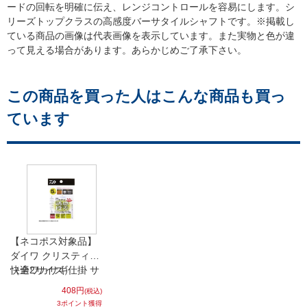
ードの回転を明確に伝え、レンジコントロールを容易にします。シ
リーズトップクラスの高感度バーサタイルシャフトです。※掲載し
ている商品の画像は代表画像を表示しています。また実物と色が違
って見える場合があります。あらかじめご了承下さい。
この商品を買った人はこんな商品も買っ
ています
【ネコポス対象品】
ダイワ クリスティア
快適ワカサギ仕掛 サ
（全2サイズ）
クサス（ＳＳ）誘惑
408円
(税込)
段差 マルチ 狐（Ｍ）
3ポイント獲得