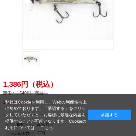
1,386円（税込）
定価：
1,540円（税込）
弊社はCookieを利用し、Webの利便性向上
12ポイント獲得
に努めております。「承認する」をクリッ
クしていただくと、お客様に最適な内容を
承諾する
提供することが可能となります。Cookieの
品切れ中
在庫:
利用については、
こちら
不可
ネコポス対応: