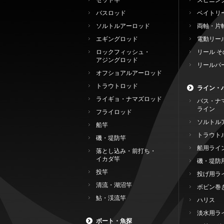
セット竿
スピニン
バスロッド
ベイトリ
ソルトルアーロッド
両軸・片
エギングロッド
電動リー
ロックフィッシュ・
リール そ
アジングロッド
リールパ
オフショアルアーロッド
トラウトロッド
ライン・
ライギョ・ナマズロッド
バス・ナ
ライン
フライロッド
ソルトル
船竿
トラウト
磯・堤防竿
船用ライ
落とし込み・前打ち・
イカダ竿
磯・堤防
投竿
投げ用ラ
清流・湖沼竿
ボビン巻
鮎・渓流竿
ハリス
淡水用ラ
ボート・魚探