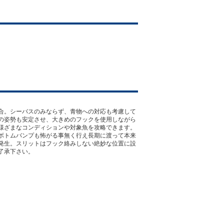
合。シーバスのみならず、青物への対応も考慮して
の姿勢も安定させ、大きめのフックを使用しながら
様ざまなコンディションや対象魚を攻略できます。
ボトムバンプも怖がる事無く行え長期に渡って本来
発生。スリットはフック絡みしない絶妙な位置に設
了承下さい。