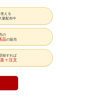
も使える
大量配布中
売の
商品
の販売
登録すれば
降楽々注文