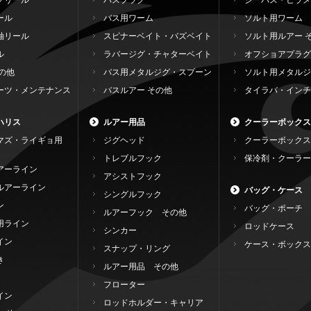
グリール
バスプラグ
シーバス・ヒラメ
ール
バス用ワーム
ソルト用ワーム
軸リール
スピナーベイト・バズベイト
ソルト用ルアー 
ル
ラバージグ・チャターベイト
オフショアプラグ
の他
バス用メタルジグ・スプーン
ソルト用メタルジ
ーツ・メンテナンス
バスルアー その他
タイラバ・インチ
ハリス
ルアー用品
クーラーボックス
マズ・ライギョ用
ジグヘッド
クーラーボックス
トレブルフック
保冷剤・クーラー
アーライン
アシストフック
ルアーライン
バッグ・ケース
シングルフック
ン
バッグ・ポーチ
ルアーフック その他
用ライン
ロッドケース
シンカー
イン
ケース・ボックス
スナップ・リング
き
ルアー用品 その他
フローター
イン
ロッドホルダー・キャリア