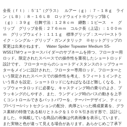
全長（ｆｔ）：５’１”（グラス） ルアー（ｇ）：７－１８ｇ ライ
ン（ＬＢ）：８－１６ＬＢ ロッドウェイト※グリップ除く
（ｇ）：３９ｇ 仕舞寸法：１２８ｃｍ 継数：１ピース ＋ グ
リップ グリップ全長：２７６ｍｍ コルク長（上辺）：１００ｍ
ｍ グリップウェイト：１１１ｇ 標準グリップ：スーパーストラ
イク・シングル・グリップ・ガンメタリック ※セットグリップの
変更は出来かねます。 Water Spider Topwater Medium SS-
WS51TMウォータースパイダーのサブネームを持つ、フローター用
ロッド。限定されたスペースでの操作性を重視したショートロッド
設計です。 フローターからのショートディスタンスのトップウォー
ターをメインに設計された、フローター専用ロッド。フローターと
いう限定されたスペースでの操作性を考え、５フィート１インチと
いう長さを設定。ショートロッドになればなるほど難しくなる、ト
ップウォータロッドに必要な、キャスティング時の乗りのよさ、プ
ラッキングのしやすさ、また、ランディング時のバスの動きを上手
くコントロールできるバットパワーを、テーパーデザイン、ティッ
プ/ベリー/バットセクションの配分、肉厚といった構成要素を、グラ
ス素材の特徴である粘りとトルクを１００％引き出す形で、設計し
ました。※掲載している商品の画像は代表画像を表示しています。
また実物と色が違って見える場合があります。あらかじめご了承下