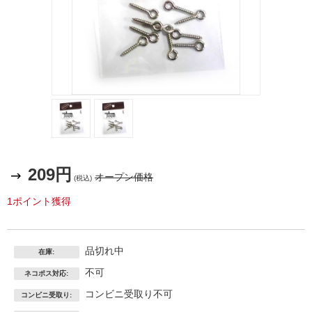
コーモ
コーモ
ランヒ
ランヒ
209円
ートン
ートン
オープン価格
(税込)
大１．
大１．
1ポイント獲得
３ｘ２
３ｘ２
０
０
品切れ中
在庫:
不可
ネコポス対応:
コンビニ受取り不可
コンビニ受取り: