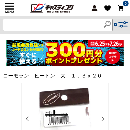
0
コーモラン ヒートン 大 １．３ｘ２０