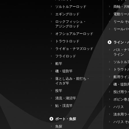
ソルトルアーロッド
両軸・片
エギングロッド
電動リー
ロックフィッシュ・
リール そ
アジングロッド
リールパ
オフショアルアーロッド
トラウトロッド
ライン・
ライギョ・ナマズロッド
バス・ナ
ライン
フライロッド
ソルトル
船竿
トラウト
磯・堤防竿
船用ライ
落とし込み・前打ち・
イカダ竿
磯・堤防
投竿
投げ用ラ
清流・湖沼竿
ボビン巻
鮎・渓流竿
ハリス
淡水用ラ
ボート・魚探
ハリス そ
魚探