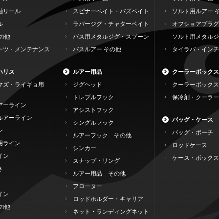
軸リール
スピナーベイト・バズベイト
ソルト用ルアー 
ル
ラバージグ・チャターベイト
オフショアプラグ
の他
バス用メタルジグ・スプーン
ソルト用メタルジ
ーツ・メンテナンス
バスルアー その他
タイラバ・インチ
ハリス
ルアー用品
クーラーボックス
マズ・ライギョ用
ジグヘッド
クーラーボックス
トレブルフック
保冷剤・クーラー
アーライン
アシストフック
ルアーライン
バッグ・ケース
シングルフック
ン
バッグ・ポーチ
ルアーフック その他
用ライン
ロッドケース
シンカー
イン
ケース・ボックス
スナップ・リング
き
ルアー用品 その他
フローター
イン
ロッドホルダー・キャリア
の他
ネット・ランディングネット