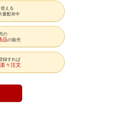
も使える
大量配布中
売の
商品
の販売
登録すれば
降楽々注文