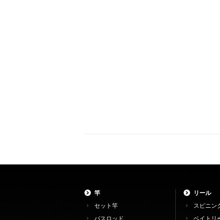
竿
リール
セット竿
スピニン
バスロッド
ベイトリ