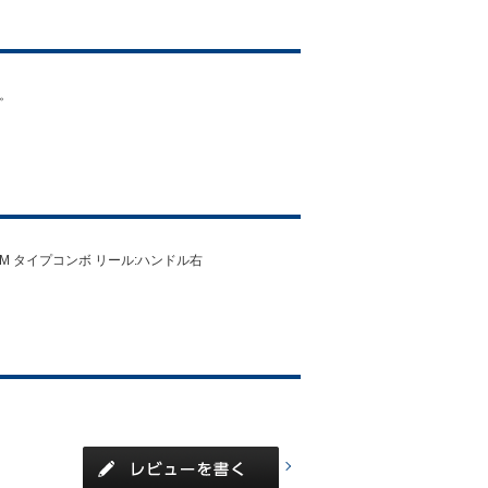
。
EDIUM タイプコンボ リール:ハンドル右