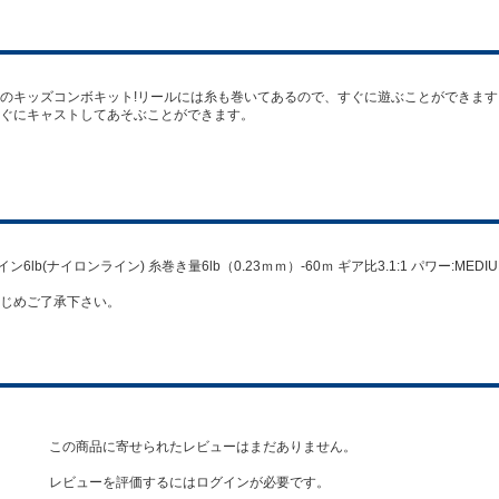
のキッズコンボキット!リールには糸も巻いてあるので、すぐに遊ぶことができます
ぐにキャストしてあそぶことができます。
 付属ライン6lb(ナイロンライン) 糸巻き量6lb（0.23ｍｍ）-60ｍ ギア比3.1:1 パワー:M
じめご了承下さい。
この商品に寄せられたレビューはまだありません。
レビューを評価するには
ログイン
が必要です。