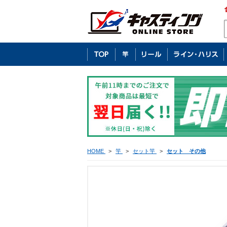
HOME
>
竿
>
セット竿
>
セット その他