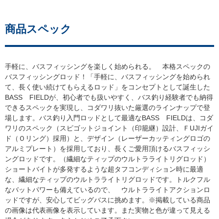
商品スペック
手軽に、バスフィッシングを楽しく始められる。 本格スペックの
バスフィッシングロッド！「手軽に、バスフィッシングを始められ
て、長く使い続けてもらえるロッド」をコンセプトとして誕生した
BASS FIELDが、初心者でも扱いやすく、バス釣り経験者でも納得
できるスペックを実現し、コダワリ抜いた厳選のラインナップで登
場します。バス釣り入門ロッドとして最適なBASS FIELDは、コダ
ワリのスペック（スピゴットジョイント（印籠継）設計、ＦUJIガイ
ド（Ｏリング）採用）と、デザイン（レーザーカッティングロゴの
アルミプレート）を採用しており、長くご愛用頂けるバスフィッシ
ングロッドです。（繊細なティップのウルトラライトリグロッド）
ショートバイトが多発するような超タフコンディション時に最適
な、繊細なティップのウルトラライトリグロッドです。トルクフル
なバットパワーも備えているので、 ウルトラライトアクションロ
ッドですが、安心してビッグバスに挑めます。※掲載している商品
の画像は代表画像を表示しています。また実物と色が違って見える