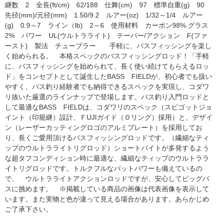
継数 2 全長(ft/cm) 62/188 仕舞(cm) 97 標準自重(g) 90
先径(mm)/元径(mm) 1.50/9.2 ルアー(oz) 1/32～1/4 ルアー
(g) 0.9～7 ライン（lb) 2～6 使用材料 カーボン98%.グラス
2% パワー UL(ウルトラライト) テーパー/アクション F(ファ
ースト) 製法 チューブラー 手軽に、バスフィッシングを楽し
く始められる。 本格スペックのバスフィッシングロッド！「手軽
に、バスフィッシングを始められて、長く使い続けてもらえるロッ
ド」をコンセプトとして誕生したBASS FIELDが、初心者でも扱い
すく、バス釣り経験者でも納得できるスペックを実現し、コダワ
リ抜いた厳選のラインナップで登場します。バス釣り入門ロッドと
して最適なBASS FIELDは、コダワリのスペック（スピゴットジョ
イント（印籠継）設計、ＦUJIガイド（Ｏリング）採用）と、デザイ
ン（レーザーカッティングロゴのアルミプレート）を採用してお
り、長くご愛用頂けるバスフィッシングロッドです。（繊細なティ
ップのウルトラライトリグロッド）ショートバイトが多発するよう
な超タフコンディション時に最適な、繊細なティップのウルトララ
イトリグロッドです。トルクフルなバットパワーも備えているの
で、 ウルトラライトアクションロッドですが、安心してビッグバ
スに挑めます。 ※掲載している商品の画像は代表画像を表示して
います。また実物と色が違って見える場合があります。あらかじめ
ご了承下さい。