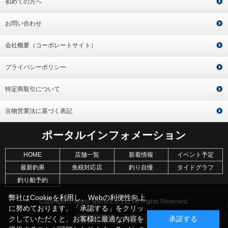
初めての方へ
お問い合わせ
会社概要（コーポレートサイト）
プライバシーポリシー
特定商取引について
古物営業法に基づく表記
ポータルインフォメーション
HOME
店舗一覧
新着情報
イベント予定
最新釣果
免税対応店
釣り自慢
タイドグラフ
釣り船予約
弊社はCookieを利用し、Webの利便性向上
Copyright © World sports Co.,Ltd. All Rights Reserved.
に努めております。「承認する」をクリッ
クしていただくと、お客様に最適な内容を
承諾する