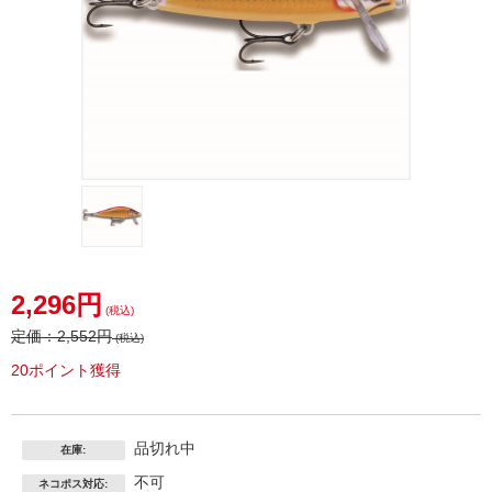
2,296円
(税込)
定価：
2,552円
(税込)
20ポイント獲得
品切れ中
在庫:
不可
ネコポス対応: