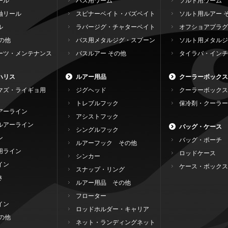
ール
バス用ワーム
ソルト用ワーム
軸リール
スピナーベイト・バズベイト
ソルト用ルアー 
ル
ラバージグ・チャターベイト
オフショアプラグ
の他
バス用メタルジグ・スプーン
ソルト用メタルジ
ーツ・メンテナンス
バスルアー その他
タイラバ・インチ
ハリス
ルアー用品
クーラーボックス
マズ・ライギョ用
ジグヘッド
クーラーボックス
トレブルフック
保冷剤・クーラー
アーライン
アシストフック
ルアーライン
バッグ・ケース
シングルフック
ン
バッグ・ポーチ
ルアーフック その他
用ライン
ロッドケース
シンカー
イン
ケース・ボックス
スナップ・リング
き
ルアー用品 その他
フローター
イン
ロッドホルダー・キャリア
の他
ネット・ランディングネット