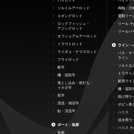
バスロッド
ベイトリ
ソルトルアーロッド
両軸・片
エギングロッド
電動リー
ロックフィッシュ・
リール そ
アジングロッド
リールパ
オフショアルアーロッド
トラウトロッド
ライン・
ライギョ・ナマズロッド
バス・ナ
ライン
フライロッド
ソルトル
船竿
トラウト
磯・堤防竿
船用ライ
落とし込み・前打ち・
イカダ竿
磯・堤防
投竿
投げ用ラ
清流・湖沼竿
ボビン巻
鮎・渓流竿
ハリス
淡水用ラ
ボート・魚探
ハリス そ
魚探