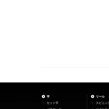
竿
リール
セット竿
スピニン