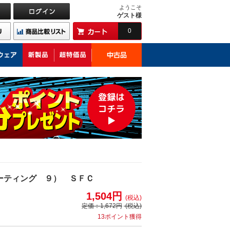
ようこそ
ゲスト様
0
ローティング ９） ＳＦＣ
1,504円
(税込)
定価：
1,672円
(税込)
13ポイント獲得