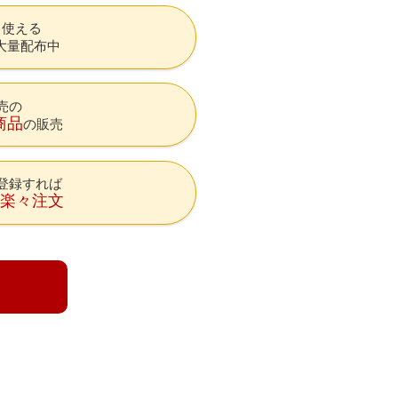
も使える
大量配布中
売の
商品
の販売
登録すれば
降楽々注文