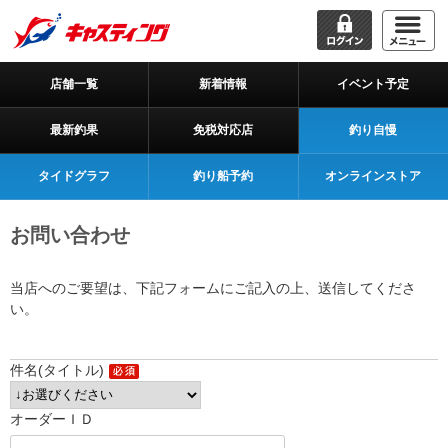
店舗一覧
新着情報
イベント予定
最新釣果
免税対応店
釣り自慢
タイドグラフ
釣り船予約
オンラインストア
お問い合わせ
当店へのご要望は、下記フォームにご記入の上、送信してくださ
い。
件名(タイトル)
オーダーＩＤ