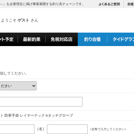
～』を企業理念に掲げ事業展開する釣り具チェーンです。
ようこそ
ゲスト
さん
信してください。
ト 防寒手袋 レイヤーテック eタッチグローブ
［名］
（全角で入力してください）