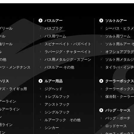
バスルアー
ソルトルアー
グリール
バスプラグ
シーバス・ヒラメ
ール
バス用ワーム
ソルト用ワーム
軸リール
スピナーベイト・バズベイト
ソルト用ルアー 
ル
ラバージグ・チャターベイト
オフショアプラグ
の他
バス用メタルジグ・スプーン
ソルト用メタルジ
ーツ・メンテナンス
バスルアー その他
タイラバ・インチ
ハリス
ルアー用品
クーラーボックス
マズ・ライギョ用
ジグヘッド
クーラーボックス
トレブルフック
保冷剤・クーラー
アーライン
アシストフック
ルアーライン
バッグ・ケース
シングルフック
ン
バッグ・ポーチ
ルアーフック その他
用ライン
ロッドケース
シンカー
イン
ケース・ボックス