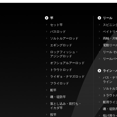
竿
リール
セット竿
スピニン
バスロッド
ベイトリ
ソルトルアーロッド
両軸・片
エギングロッド
電動リー
ロックフィッシュ・
リール そ
アジングロッド
リールパ
オフショアルアーロッド
トラウトロッド
ライン・
ライギョ・ナマズロッド
バス・ナ
ライン
フライロッド
ソルトル
船竿
トラウト
磯・堤防竿
船用ライ
落とし込み・前打ち・
イカダ竿
磯・堤防
投竿
投げ用ラ