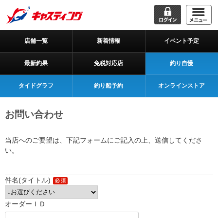
店舗一覧
新着情報
イベント予定
最新釣果
免税対応店
釣り自慢
タイドグラフ
釣り船予約
オンラインストア
お問い合わせ
当店へのご要望は、下記フォームにご記入の上、送信してくださ
い。
件名(タイトル)
オーダーＩＤ