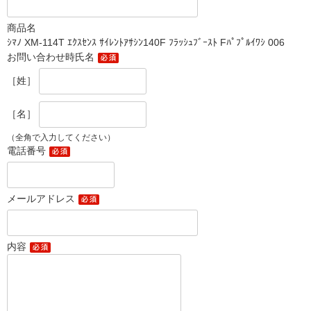
商品名
ｼﾏﾉ XM-114T ｴｸｽｾﾝｽ ｻｲﾚﾝﾄｱｻｼﾝ140F ﾌﾗｯｼｭﾌﾞｰｽﾄ Fﾊﾟﾌﾟﾙｲﾜｼ 006
お問い合わせ時氏名
［姓］
［名］
（全角で入力してください）
電話番号
メールアドレス
内容