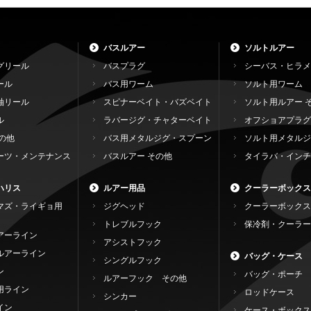
バスルアー
ソルトルアー
グリール
バスプラグ
シーバス・ヒラメ
ール
バス用ワーム
ソルト用ワーム
軸リール
スピナーベイト・バズベイト
ソルト用ルアー 
ル
ラバージグ・チャターベイト
オフショアプラグ
の他
バス用メタルジグ・スプーン
ソルト用メタルジ
ーツ・メンテナンス
バスルアー その他
タイラバ・インチ
ハリス
ルアー用品
クーラーボックス
マズ・ライギョ用
ジグヘッド
クーラーボックス
トレブルフック
保冷剤・クーラー
アーライン
アシストフック
ルアーライン
バッグ・ケース
シングルフック
ン
バッグ・ポーチ
ルアーフック その他
用ライン
ロッドケース
シンカー
イン
ケース・ボックス