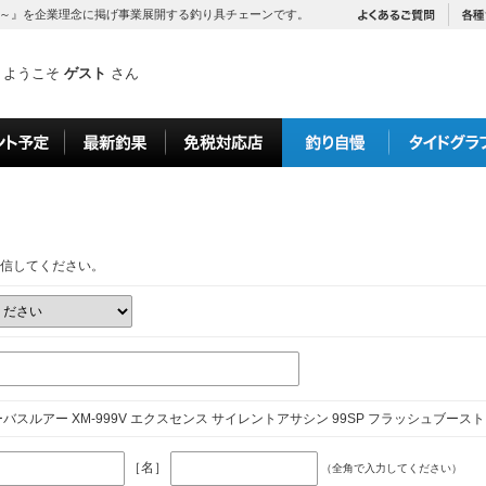
～』を企業理念に掲げ事業展開する釣り具チェーンです。
ようこそ
ゲスト
さん
信してください。
バスルアー XM-999V エクスセンス サイレントアサシン 99SP フラッシュブースト 
［名］
（全角で入力してください）