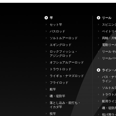
竿
リール
セット竿
スピニン
バスロッド
ベイトリ
ソルトルアーロッド
両軸・片
エギングロッド
電動リー
ロックフィッシュ・
リール そ
アジングロッド
リールパ
オフショアルアーロッド
トラウトロッド
ライン・
ライギョ・ナマズロッド
バス・ナ
ライン
フライロッド
ソルトル
船竿
トラウト
磯・堤防竿
船用ライ
落とし込み・前打ち・
イカダ竿
磯・堤防
投竿
投げ用ラ