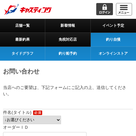
店舗一覧
新着情報
イベント予定
最新釣果
免税対応店
釣り自慢
タイドグラフ
釣り船予約
オンラインストア
お問い合わせ
当店へのご要望は、下記フォームにご記入の上、送信してくださ
い。
件名(タイトル)
オーダーＩＤ