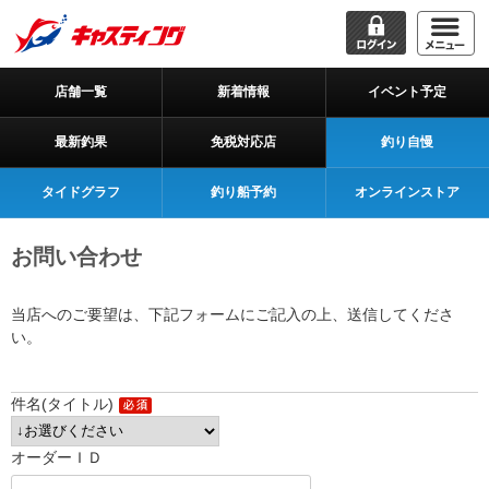
店舗一覧
新着情報
イベント予定
最新釣果
免税対応店
釣り自慢
タイドグラフ
釣り船予約
オンラインストア
お問い合わせ
当店へのご要望は、下記フォームにご記入の上、送信してくださ
い。
件名(タイトル)
オーダーＩＤ