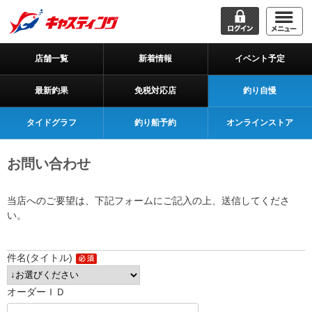
店舗一覧
新着情報
イベント予定
最新釣果
免税対応店
釣り自慢
タイドグラフ
釣り船予約
オンラインストア
お問い合わせ
当店へのご要望は、下記フォームにご記入の上、送信してくださ
い。
件名(タイトル)
オーダーＩＤ