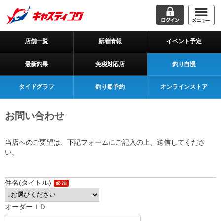
店舗一覧
新着情報
イベント予定
最新釣果
免税対応店
釣り自慢
タイドグラフ
釣り船予約
オンラインストア
お問い合わせ
当店へのご要望は、下記フォームにご記入の上、送信してくださ
い。
件名(タイトル)
オーダーＩＤ