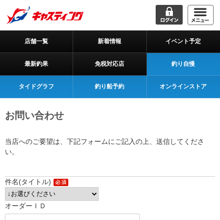
店舗一覧
新着情報
イベント予定
最新釣果
免税対応店
釣り自慢
タイドグラフ
釣り船予約
オンラインストア
お問い合わせ
当店へのご要望は、下記フォームにご記入の上、送信してくださ
い。
件名(タイトル)
オーダーＩＤ