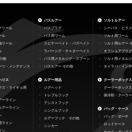
バスルアー
ソルトルアー
グリール
バスプラグ
シーバス・ヒラメ
ール
バス用ワーム
ソルト用ワーム
軸リール
スピナーベイト・バズベイト
ソルト用ルアー 
ル
ラバージグ・チャターベイト
オフショアプラグ
の他
バス用メタルジグ・スプーン
ソルト用メタルジ
ーツ・メンテナンス
バスルアー その他
タイラバ・インチ
ハリス
ルアー用品
クーラーボックス
マズ・ライギョ用
ジグヘッド
クーラーボックス
トレブルフック
保冷剤・クーラー
アーライン
アシストフック
ルアーライン
バッグ・ケース
シングルフック
ン
バッグ・ポーチ
ルアーフック その他
用ライン
ロッドケース
シンカー
イン
ケース・ボックス