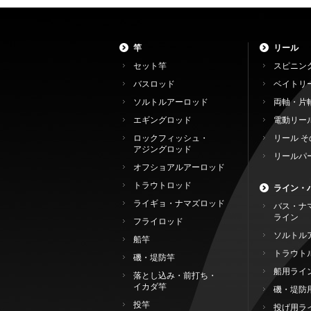
竿
リール
セット竿
スピニン
バスロッド
ベイトリ
ソルトルアーロッド
両軸・片
エギングロッド
電動リー
ロックフィッシュ・
リール そ
アジングロッド
リールパ
オフショアルアーロッド
トラウトロッド
ライン・
ライギョ・ナマズロッド
バス・ナ
ライン
フライロッド
ソルトル
船竿
トラウト
磯・堤防竿
船用ライ
落とし込み・前打ち・
イカダ竿
磯・堤防
投竿
投げ用ラ