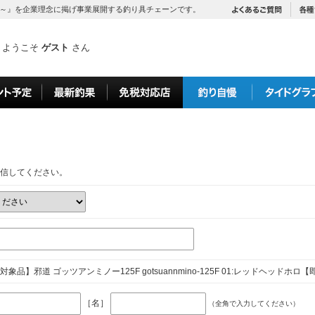
～』を企業理念に掲げ事業展開する釣り具チェーンです。
ようこそ
ゲスト
さん
信してください。
象品】邪道 ゴッツアンミノー125F gotsuannmino-125F 01:レッドヘッドホロ
［名］
（全角で入力してください）