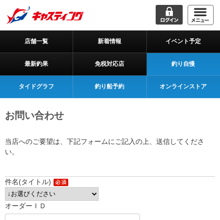
店舗一覧
新着情報
イベント予定
最新釣果
免税対応店
釣り自慢
タイドグラフ
釣り船予約
オンラインストア
お問い合わせ
当店へのご要望は、下記フォームにご記入の上、送信してくださ
い。
件名(タイトル)
オーダーＩＤ