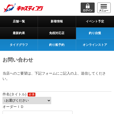
店舗一覧
新着情報
イベント予定
最新釣果
免税対応店
釣り自慢
タイドグラフ
釣り船予約
オンラインストア
お問い合わせ
当店へのご要望は、下記フォームにご記入の上、送信してくださ
い。
件名(タイトル)
オーダーＩＤ