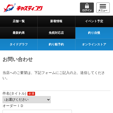
店舗一覧
新着情報
イベント予定
最新釣果
免税対応店
釣り自慢
タイドグラフ
釣り船予約
オンラインストア
お問い合わせ
当店へのご要望は、下記フォームにご記入の上、送信してくださ
い。
件名(タイトル)
オーダーＩＤ