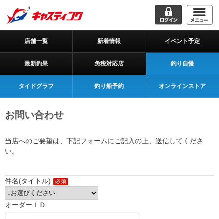
店舗一覧
新着情報
イベント予定
最新釣果
免税対応店
釣り自慢
タイドグラフ
釣り船予約
オンラインストア
お問い合わせ
当店へのご要望は、下記フォームにご記入の上、送信してくださ
い。
件名(タイトル)
オーダーＩＤ